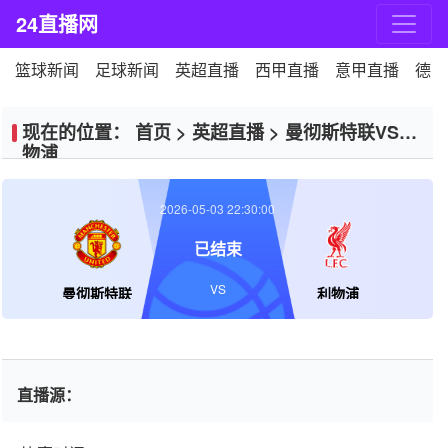
24直播网
篮球新闻
足球新闻
英超直播
西甲直播
意甲直播
德甲
现在的位置：
首页
>
英超直播
>
曼彻斯特联VS利
物浦
2026-05-03 22:30:00
已结束
VS
曼彻斯特联
利物浦
直播源：