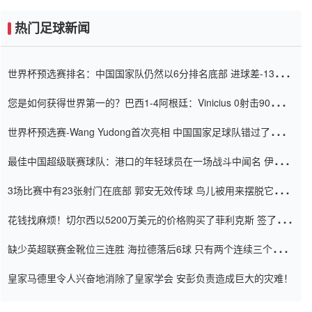
热门足球新闻
世界杯预选赛排名：中国国家队仍然以6分排名底部 进球差-13令人
震惊
您是如何获得世界第一的？巴西1-4阿根廷：Vinicius 0射击90分钟
内
世界杯预选赛-Wang Yudong首次亮相 中国国家足球队错过了世界
杯0-2
最佳中国超级联赛球队：港口的年轻球员在一场战斗中闻名 伊万放
弃了泰桑（Taishan）
3场比赛中有23张射门在底部 郭安无效传球 鸟儿被用来摆脱它
Setien痴迷于三名后卫
花钱找麻烦！切尔西以5200万美元的价格购买了菲利克斯 签了7年
并在半年内租了夏窗口
缺少英超联赛金靴位三连胜 海拉德落后6球 只有两个连续三个连续
三靴
皇家马德里令人兴奋地消除了皇家学会 安彭负责造成巨大的灾难！