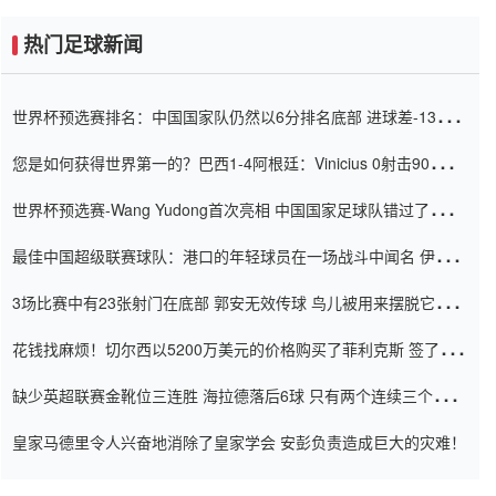
热门足球新闻
世界杯预选赛排名：中国国家队仍然以6分排名底部 进球差-13令人
震惊
您是如何获得世界第一的？巴西1-4阿根廷：Vinicius 0射击90分钟
内
世界杯预选赛-Wang Yudong首次亮相 中国国家足球队错过了世界
杯0-2
最佳中国超级联赛球队：港口的年轻球员在一场战斗中闻名 伊万放
弃了泰桑（Taishan）
3场比赛中有23张射门在底部 郭安无效传球 鸟儿被用来摆脱它
Setien痴迷于三名后卫
花钱找麻烦！切尔西以5200万美元的价格购买了菲利克斯 签了7年
并在半年内租了夏窗口
缺少英超联赛金靴位三连胜 海拉德落后6球 只有两个连续三个连续
三靴
皇家马德里令人兴奋地消除了皇家学会 安彭负责造成巨大的灾难！