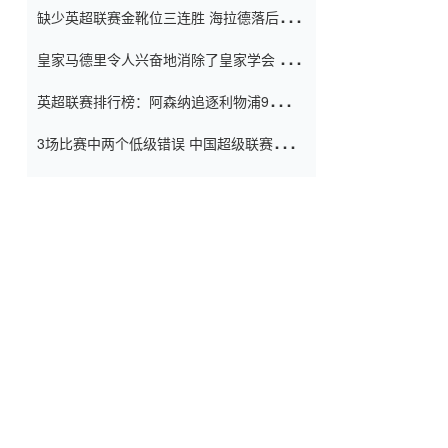
缺少英超联赛金靴位三连胜 海拉德落后6球
窗口
只有两个连续三个连续三靴
皇家马德里令人兴奋地消除了皇家学会 安
彭负责造成巨大的灾难！
英超联赛排行榜：阿森纳追逐利物浦9分 曼
联连续三件坏事
3场比赛中两个低级错误 中国超级联赛的前
守门员很老 是时候让位了 最好的继任者出
现