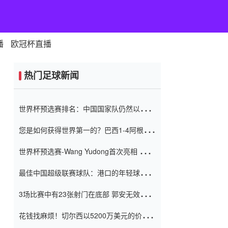
播
欧冠杯直播
热门足球新闻
世界杯预选赛排名：中国国家队仍然以6分
排名底部 进球差-13令人震惊
您是如何获得世界第一的？巴西1-4阿根
廷：Vinicius 0射击90分钟内
世界杯预选赛-Wang Yudong首次亮相 中国
国家足球队错过了世界杯0-2
最佳中国超级联赛球队：港口的年轻球员在
一场战斗中闻名 伊万放弃了泰桑
3场比赛中有23张射门在底部 郭安无效传球
（Taishan）
鸟儿被用来摆脱它 Setien痴迷于三名后卫
花钱找麻烦！切尔西以5200万美元的价格
购买了菲利克斯 签了7年 并在半年内租了夏