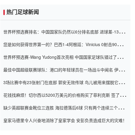
热门足球新闻
世界杯预选赛排名：中国国家队仍然以6分排名底部 进球差-13令人
震惊
您是如何获得世界第一的？巴西1-4阿根廷：Vinicius 0射击90分钟
内
世界杯预选赛-Wang Yudong首次亮相 中国国家足球队错过了世界
杯0-2
最佳中国超级联赛球队：港口的年轻球员在一场战斗中闻名 伊万放
弃了泰桑（Taishan）
3场比赛中有23张射门在底部 郭安无效传球 鸟儿被用来摆脱它
Setien痴迷于三名后卫
花钱找麻烦！切尔西以5200万美元的价格购买了菲利克斯 签了7年
并在半年内租了夏窗口
缺少英超联赛金靴位三连胜 海拉德落后6球 只有两个连续三个连续
三靴
皇家马德里令人兴奋地消除了皇家学会 安彭负责造成巨大的灾难！