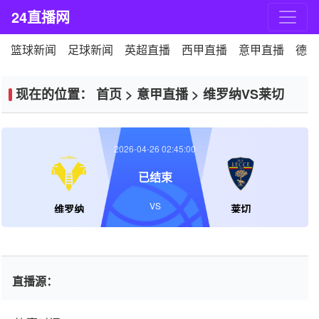
24直播网
篮球新闻
足球新闻
英超直播
西甲直播
意甲直播
德甲
现在的位置：
首页
>
意甲直播
>
维罗纳VS莱切
2026-04-26 02:45:00
已结束
VS
维罗纳
莱切
直播源：