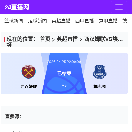
24直播网
篮球新闻
足球新闻
英超直播
西甲直播
意甲直播
德甲
现在的位置：
首页
>
英超直播
>
西汉姆联VS埃弗
顿
2026-04-25 22:00:00
已结束
VS
西汉姆联
埃弗顿
直播源：