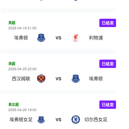
英超
已结束
2026-04-19 21:00
埃弗顿
利物浦
VS
英超
已结束
2026-04-25 22:00
西汉姆联
埃弗顿
VS
英女超
已结束
2026-04-26 19:00
埃弗顿女足
切尔西女足
VS