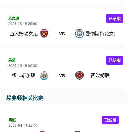
英女超
已结束
2026-05-16 20:00
西汉姆联女足
曼彻斯特城女足
VS
英超
已结束
2026-05-18 00:30
纽卡斯尔联
西汉姆联
VS
埃弗顿相关比赛
英超
已结束
2026-04-11 22:00