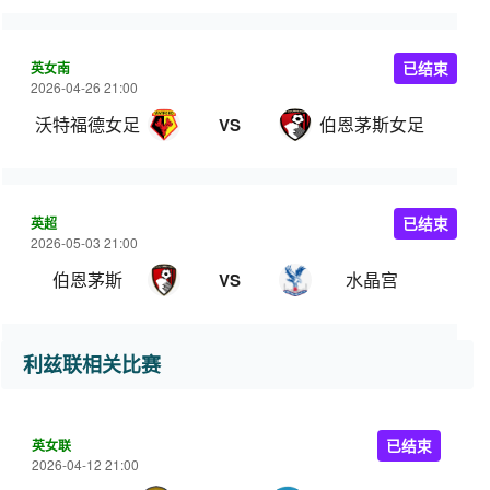
英女南
已结束
2026-04-26 21:00
沃特福德女足
伯恩茅斯女足
VS
英超
已结束
2026-05-03 21:00
伯恩茅斯
水晶宫
VS
利兹联相关比赛
英女联
已结束
2026-04-12 21:00