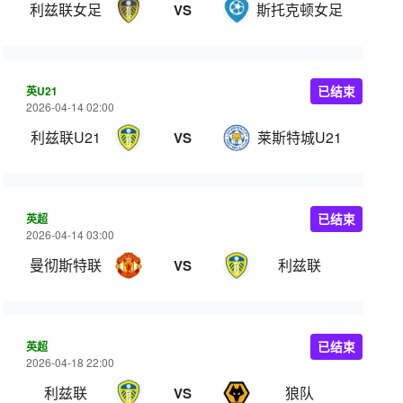
利兹联女足
斯托克顿女足
VS
英U21
已结束
2026-04-14 02:00
利兹联U21
莱斯特城U21
VS
英超
已结束
2026-04-14 03:00
曼彻斯特联
利兹联
VS
英超
已结束
2026-04-18 22:00
利兹联
狼队
VS