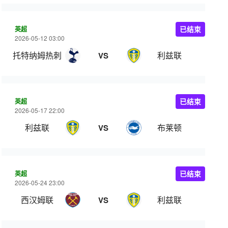
英超
已结束
2026-05-12 03:00
托特纳姆热刺
利兹联
VS
英超
已结束
2026-05-17 22:00
利兹联
布莱顿
VS
英超
已结束
2026-05-24 23:00
西汉姆联
利兹联
VS