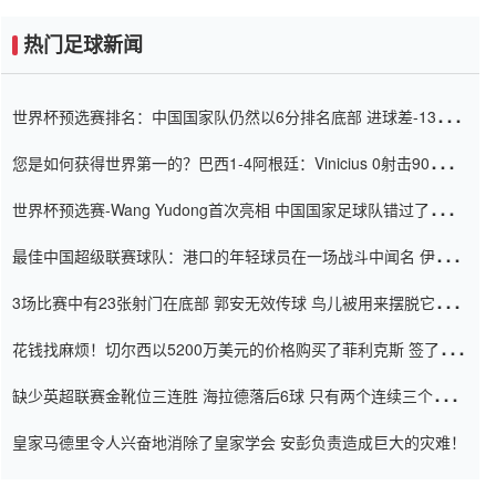
热门足球新闻
世界杯预选赛排名：中国国家队仍然以6分排名底部 进球差-13令人
震惊
您是如何获得世界第一的？巴西1-4阿根廷：Vinicius 0射击90分钟
内
世界杯预选赛-Wang Yudong首次亮相 中国国家足球队错过了世界
杯0-2
最佳中国超级联赛球队：港口的年轻球员在一场战斗中闻名 伊万放
弃了泰桑（Taishan）
3场比赛中有23张射门在底部 郭安无效传球 鸟儿被用来摆脱它
Setien痴迷于三名后卫
花钱找麻烦！切尔西以5200万美元的价格购买了菲利克斯 签了7年
并在半年内租了夏窗口
缺少英超联赛金靴位三连胜 海拉德落后6球 只有两个连续三个连续
三靴
皇家马德里令人兴奋地消除了皇家学会 安彭负责造成巨大的灾难！