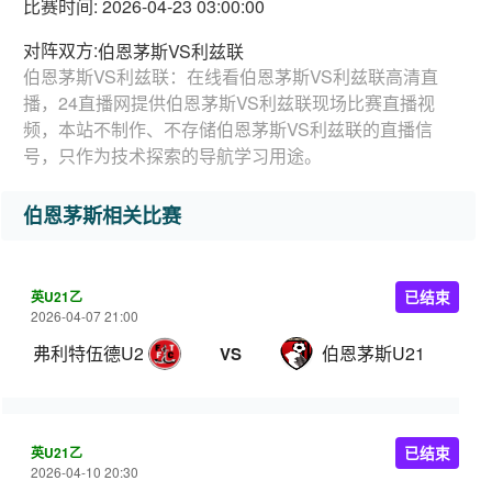
比赛时间: 2026-04-23 03:00:00
对阵双方:
伯恩茅斯VS利兹联
伯恩茅斯VS利兹联：在线看伯恩茅斯VS利兹联高清直
播，24直播网提供伯恩茅斯VS利兹联现场比赛直播视
频，本站不制作、不存储伯恩茅斯VS利兹联的直播信
号，只作为技术探索的导航学习用途。
伯恩茅斯相关比赛
英U21乙
已结束
2026-04-07 21:00
弗利特伍德U21
伯恩茅斯U21
VS
英U21乙
已结束
2026-04-10 20:30