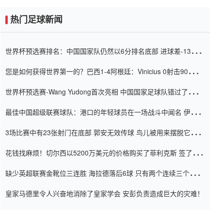
热门足球新闻
世界杯预选赛排名：中国国家队仍然以6分排名底部 进球差-13令人
震惊
您是如何获得世界第一的？巴西1-4阿根廷：Vinicius 0射击90分钟
内
世界杯预选赛-Wang Yudong首次亮相 中国国家足球队错过了世界
杯0-2
最佳中国超级联赛球队：港口的年轻球员在一场战斗中闻名 伊万放
弃了泰桑（Taishan）
3场比赛中有23张射门在底部 郭安无效传球 鸟儿被用来摆脱它
Setien痴迷于三名后卫
花钱找麻烦！切尔西以5200万美元的价格购买了菲利克斯 签了7年
并在半年内租了夏窗口
缺少英超联赛金靴位三连胜 海拉德落后6球 只有两个连续三个连续
三靴
皇家马德里令人兴奋地消除了皇家学会 安彭负责造成巨大的灾难！