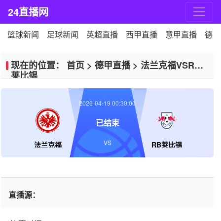
24直播网
篮球新闻
足球新闻
英超直播
西甲直播
意甲直播
德甲
现在的位置：
首页
>
德甲直播
>
法兰克福VSRB
莱比锡
2026-04-19 00:30:00
已结束
VS
法兰克福
RB莱比锡
直播源：