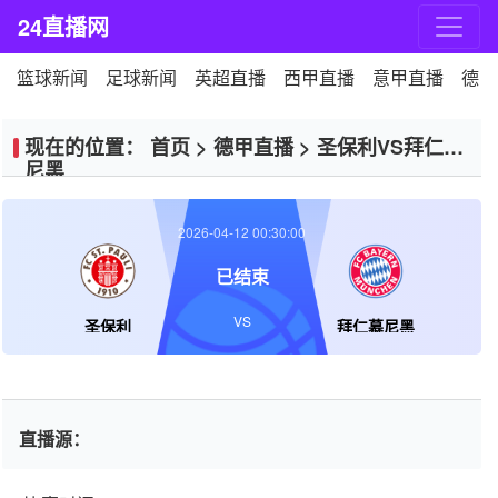
24直播网
篮球新闻
足球新闻
英超直播
西甲直播
意甲直播
德甲
现在的位置：
首页
>
德甲直播
>
圣保利VS拜仁慕
尼黑
2026-04-12 00:30:00
已结束
VS
圣保利
拜仁慕尼黑
直播源：