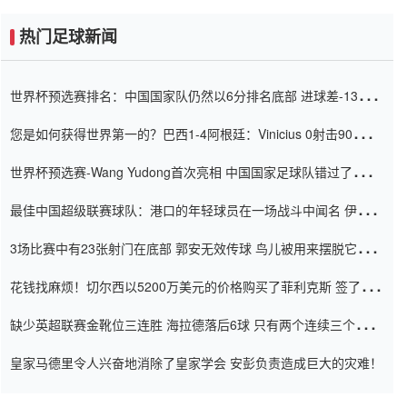
热门足球新闻
世界杯预选赛排名：中国国家队仍然以6分排名底部 进球差-13令人
震惊
您是如何获得世界第一的？巴西1-4阿根廷：Vinicius 0射击90分钟
内
世界杯预选赛-Wang Yudong首次亮相 中国国家足球队错过了世界
杯0-2
最佳中国超级联赛球队：港口的年轻球员在一场战斗中闻名 伊万放
弃了泰桑（Taishan）
3场比赛中有23张射门在底部 郭安无效传球 鸟儿被用来摆脱它
Setien痴迷于三名后卫
花钱找麻烦！切尔西以5200万美元的价格购买了菲利克斯 签了7年
并在半年内租了夏窗口
缺少英超联赛金靴位三连胜 海拉德落后6球 只有两个连续三个连续
三靴
皇家马德里令人兴奋地消除了皇家学会 安彭负责造成巨大的灾难！