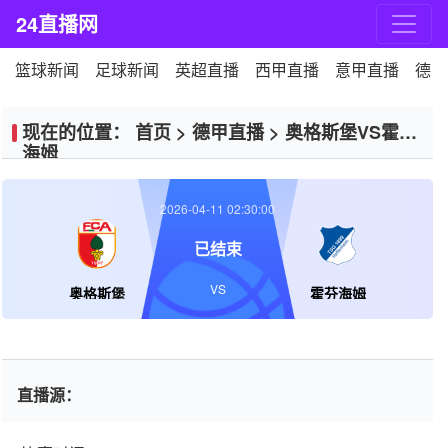
24直播网
篮球新闻
足球新闻
英超直播
西甲直播
意甲直播
德甲
现在的位置：
首页
>
德甲直播
>
奥格斯堡VS霍芬
海姆
2026-04-11 02:30:00
已结束
VS
奥格斯堡
霍芬海姆
直播源：