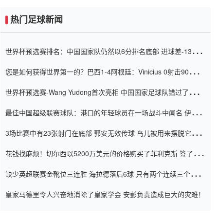
热门足球新闻
世界杯预选赛排名：中国国家队仍然以6分排名底部 进球差-13令人
震惊
您是如何获得世界第一的？巴西1-4阿根廷：Vinicius 0射击90分钟
内
世界杯预选赛-Wang Yudong首次亮相 中国国家足球队错过了世界
杯0-2
最佳中国超级联赛球队：港口的年轻球员在一场战斗中闻名 伊万放
弃了泰桑（Taishan）
3场比赛中有23张射门在底部 郭安无效传球 鸟儿被用来摆脱它
Setien痴迷于三名后卫
花钱找麻烦！切尔西以5200万美元的价格购买了菲利克斯 签了7年
并在半年内租了夏窗口
缺少英超联赛金靴位三连胜 海拉德落后6球 只有两个连续三个连续
三靴
皇家马德里令人兴奋地消除了皇家学会 安彭负责造成巨大的灾难！