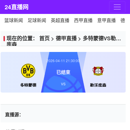
24直播网
篮球新闻
足球新闻
英超直播
西甲直播
意甲直播
德甲
现在的位置：
首页
>
德甲直播
>
多特蒙德VS勒沃
库森
2026-04-11 21:30:00
已结束
VS
多特蒙德
勒沃库森
直播源：