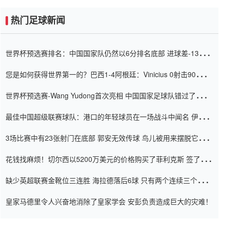
热门足球新闻
世界杯预选赛排名：中国国家队仍然以6分排名底部 进球差-13令人
震惊
您是如何获得世界第一的？巴西1-4阿根廷：Vinicius 0射击90分钟
内
世界杯预选赛-Wang Yudong首次亮相 中国国家足球队错过了世界
杯0-2
最佳中国超级联赛球队：港口的年轻球员在一场战斗中闻名 伊万放
弃了泰桑（Taishan）
3场比赛中有23张射门在底部 郭安无效传球 鸟儿被用来摆脱它
Setien痴迷于三名后卫
花钱找麻烦！切尔西以5200万美元的价格购买了菲利克斯 签了7年
并在半年内租了夏窗口
缺少英超联赛金靴位三连胜 海拉德落后6球 只有两个连续三个连续
三靴
皇家马德里令人兴奋地消除了皇家学会 安彭负责造成巨大的灾难！