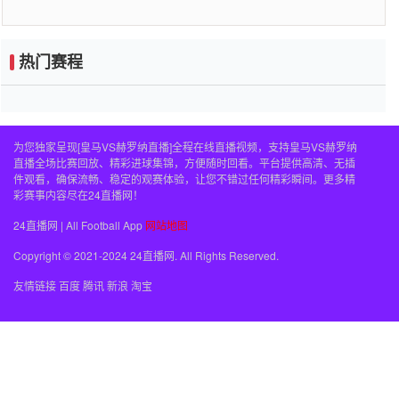
热门赛程
为您独家呈现[皇马VS赫罗纳直播]全程在线直播视频，支持皇马VS赫罗纳
直播全场比赛回放、精彩进球集锦，方便随时回看。平台提供高清、无插
件观看，确保流畅、稳定的观赛体验，让您不错过任何精彩瞬间。更多精
彩赛事内容尽在24直播网！
24直播网 | All Football App
网站地图
Copyright © 2021-2024 24直播网. All Rights Reserved.
友情链接
百度
腾讯
新浪
淘宝