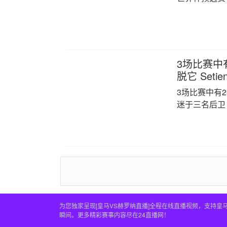
3场比赛中
脱它 Set
3场比赛中有2
迷于三名后卫
为您独家呈现[皇马VS赫罗纳直播]全程在线直播视频，支持
瞬间。更多精彩赛事内容尽在24直播网！