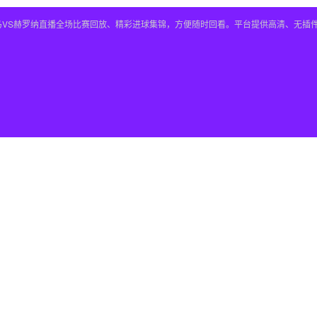
皇马VS赫罗纳直播全场比赛回放、精彩进球集锦，方便随时回看。平台提供高清、无