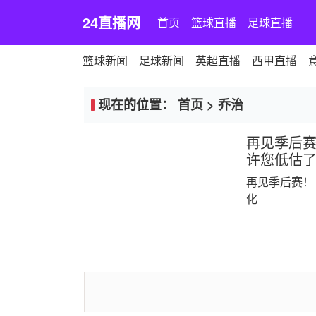
24直播网
首页
篮球直播
足球直播
篮球新闻
足球新闻
英超直播
西甲直播
现在的位置：
首页
>
乔治
再见季后赛
许您低估
再见季后赛！
化