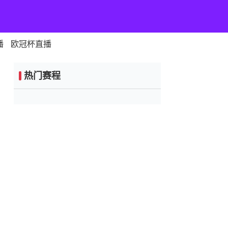
播
欧冠杯直播
热门赛程