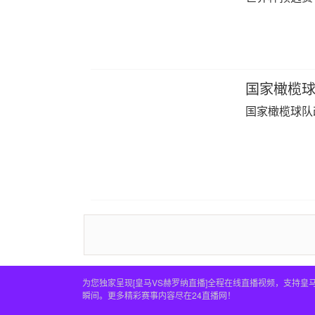
国家橄榄球
国家橄榄球队
为您独家呈现[皇马VS赫罗纳直播]全程在线直播视频，支持
瞬间。更多精彩赛事内容尽在24直播网！