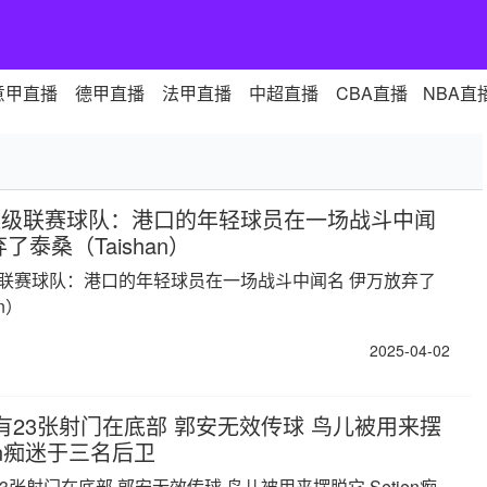
意甲直播
德甲直播
法甲直播
中超直播
CBA直播
NBA直
超级联赛球队：港口的年轻球员在一场战斗中闻
了泰桑（Taishan）
联赛球队：港口的年轻球员在一场战斗中闻名 伊万放弃了
n）
2025-04-02
有23张射门在底部 郭安无效传球 鸟儿被用来摆
ien痴迷于三名后卫
3张射门在底部 郭安无效传球 鸟儿被用来摆脱它 Setien痴