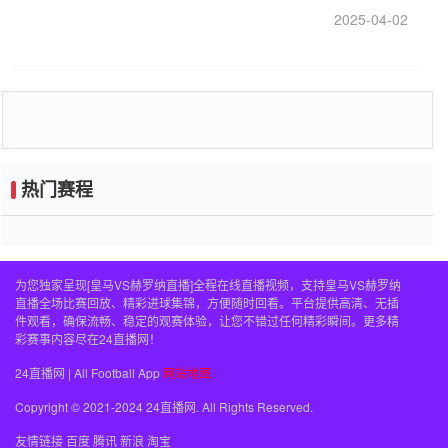
2025-04-02
热门赛程
为您独家呈现[皇马VS赫罗纳直播]全程在线直播视频，支持皇马VS赫罗纳
直播全场比赛回放、精彩进球集锦，方便随时回看。平台提供高清、无插
件观看，确保流畅、稳定的观赛体验，让您不错过任何精彩瞬间。更多精
彩赛事内容尽在24直播网！
24直播网 | All Football App
网站地图
Copyright © 2021-2024 24直播网. All Rights Reserved.
友情链接
百度
腾讯
新浪
淘宝