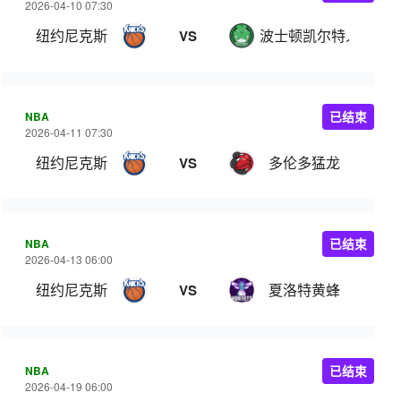
2026-04-10 07:30
纽约尼克斯
波士顿凯尔特人
VS
NBA
已结束
2026-04-11 07:30
纽约尼克斯
多伦多猛龙
VS
NBA
已结束
2026-04-13 06:00
纽约尼克斯
夏洛特黄蜂
VS
NBA
已结束
2026-04-19 06:00