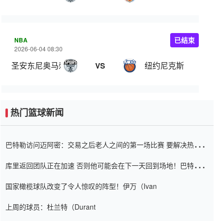
NBA
已结束
2026-06-04 08:30
圣安东尼奥马刺
纽约尼克斯
VS
热门篮球新闻
巴特勒访问迈阿密：交易之后老人之间的第一场比赛 要解决热情的
怨恨
库里返回团队正在加速 否则他可能会在下一天回到场地！巴特勒迈
阿密的纸牌游戏引起了人们的关注
国家橄榄球队改变了令人惊叹的阵型！伊万（Ivan
上周的球员：杜兰特（Durant