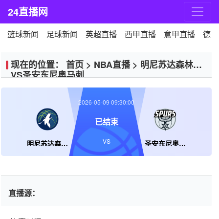
24直播网
篮球新闻
足球新闻
英超直播
西甲直播
意甲直播
德甲
现在的位置：
首页
>
NBA直播
>
明尼苏达森林狼
VS圣安东尼奥马刺
2026-05-09 09:30:00
已结束
VS
明尼苏达森林狼
圣安东尼奥马刺
直播源：