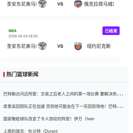
圣安东尼奥马刺
俄克拉荷马城雷霆
VS
NBA
已结束
2026-06-04 08:30
圣安东尼奥马刺
纽约尼克斯
VS
热门篮球新闻
巴特勒访问迈阿密：交易之后老人之间的第一场比赛 要解决热情的
怨恨
库里返回团队正在加速 否则他可能会在下一天回到场地！巴特勒迈
阿密的纸牌游戏引起了人们的关注
国家橄榄球队改变了令人惊叹的阵型！伊万（Ivan
上周的球员：杜兰特（Durant