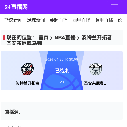
24直播网
篮球新闻
足球新闻
英超直播
西甲直播
意甲直播
德甲
现在的位置：
首页
>
NBA直播
>
波特兰开拓者VS
圣安东尼奥马刺
2026-04-25 10:30:00
已结束
VS
波特兰开拓者
圣安东尼奥马刺
直播源：