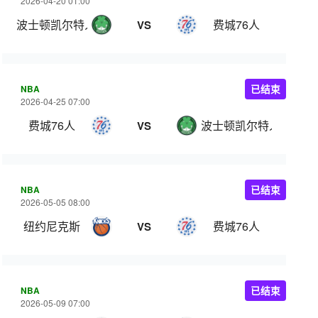
2026-04-20 01:00
波士顿凯尔特人
费城76人
VS
NBA
已结束
2026-04-25 07:00
费城76人
波士顿凯尔特人
VS
NBA
已结束
2026-05-05 08:00
纽约尼克斯
费城76人
VS
NBA
已结束
2026-05-09 07:00