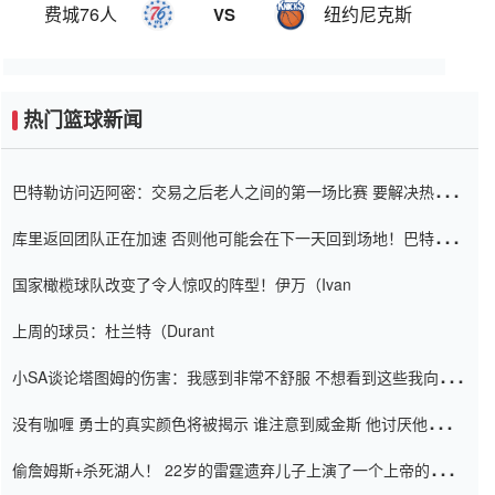
费城76人
纽约尼克斯
VS
热门篮球新闻
巴特勒访问迈阿密：交易之后老人之间的第一场比赛 要解决热情的
怨恨
库里返回团队正在加速 否则他可能会在下一天回到场地！巴特勒迈
阿密的纸牌游戏引起了人们的关注
国家橄榄球队改变了令人惊叹的阵型！伊万（Ivan
上周的球员：杜兰特（Durant
小SA谈论塔图姆的伤害：我感到非常不舒服 不想看到这些我向他
道歉
没有咖喱 勇士的真实颜色将被揭示 谁注意到威金斯 他讨厌他的老
老板
偷詹姆斯+杀死湖人！ 22岁的雷霆遗弃儿子上演了一个上帝的剧
本：疯狂的反击争夺1亿元人民币的合同