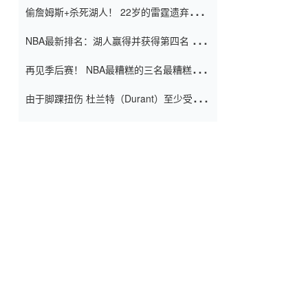
偷詹姆斯+杀死湖人！ 22岁的雷霆遗弃儿子
上演了一个上帝的剧本：疯狂的反击争夺1
NBA最新排名：湖人赢得并获得第四名 小
亿元人民币的合同
牛队正式淘汰了9th + 76人
再见季后赛！ NBA最糟糕的三名最糟糕的
球员徒劳无功 也许您低估了硬化
由于脚踝扭伤 杜兰特（Durant）至少受伤
了一周