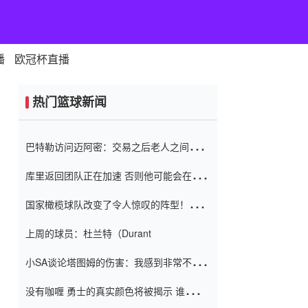
播
欧冠杯直播
热门篮球新闻
巴特勒访问迈阿密：交易之后老人之间的第
一场比赛 要解决热情的怨恨
库里返回团队正在加速 否则他可能会在下
一天回到场地！巴特勒迈阿密的纸牌游戏引
国家橄榄球队改变了令人惊叹的阵型！伊万
起了人们的关注
（Ivan
上周的球员：杜兰特（Durant
小SA谈论塔图姆的伤害：我感到非常不舒
服 不想看到这些我向他道歉
没有咖喱 勇士的真实颜色将被揭示 谁注意
到威金斯 他讨厌他的老老板