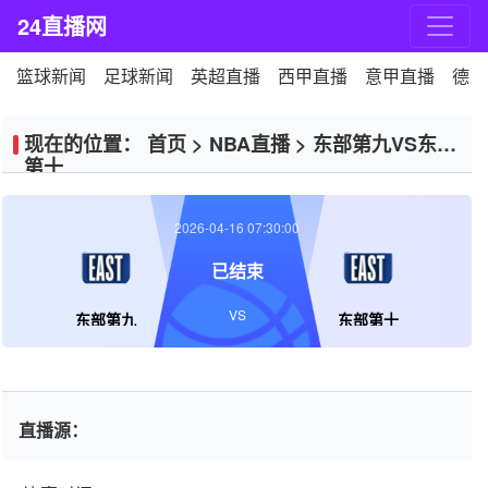
24直播网
篮球新闻
足球新闻
英超直播
西甲直播
意甲直播
德甲
现在的位置：
首页
>
NBA直播
>
东部第九VS东部
第十
2026-04-16 07:30:00
已结束
VS
东部第九
东部第十
直播源：