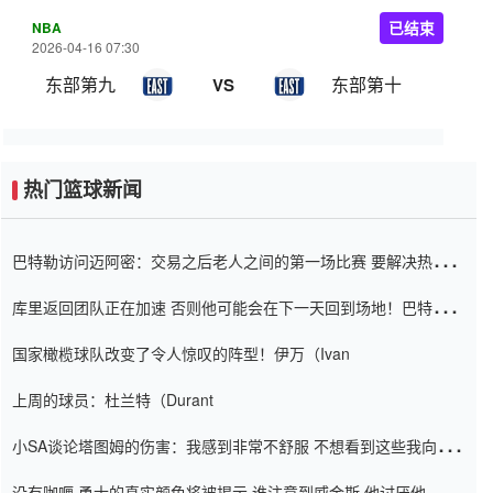
NBA
已结束
2026-04-16 07:30
东部第九
东部第十
VS
热门篮球新闻
巴特勒访问迈阿密：交易之后老人之间的第一场比赛 要解决热情的
怨恨
库里返回团队正在加速 否则他可能会在下一天回到场地！巴特勒迈
阿密的纸牌游戏引起了人们的关注
国家橄榄球队改变了令人惊叹的阵型！伊万（Ivan
上周的球员：杜兰特（Durant
小SA谈论塔图姆的伤害：我感到非常不舒服 不想看到这些我向他
道歉
没有咖喱 勇士的真实颜色将被揭示 谁注意到威金斯 他讨厌他的老