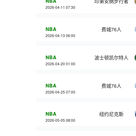
NBA
印第安纳步行者
2026-04-11 07:30
NBA
费城76人
2026-04-13 06:00
NBA
波士顿凯尔特人
2026-04-20 01:00
NBA
费城76人
2026-04-25 07:00
NBA
纽约尼克斯
2026-05-05 08:00