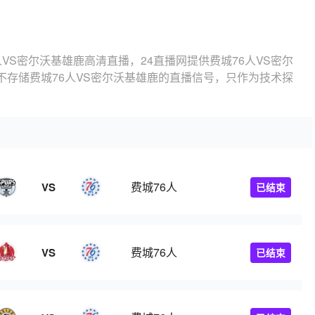
人VS密尔沃基雄鹿高清直播，24直播网提供费城76人VS密尔
存储费城76人VS密尔沃基雄鹿的直播信号，只作为技术探
费城76人
VS
已结束
费城76人
VS
已结束