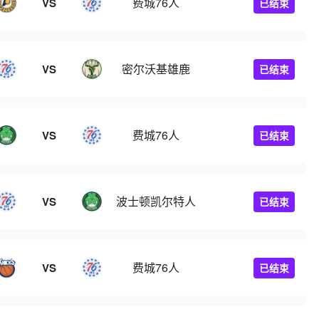
费城76人
VS
已结束
密尔沃基雄鹿
VS
已结束
费城76人
VS
已结束
波士顿凯尔特人
VS
已结束
费城76人
VS
已结束